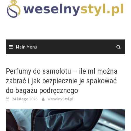
Skip
to
content
Main Menu
Perfumy do samolotu – ile ml można
zabrać i jak bezpiecznie je spakować
do bagażu podręcznego
24 lutego 2026
WeselnyStyl.pl