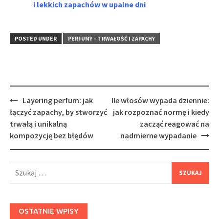
i lekkich zapachów w upalne dni
POSTED UNDER
PERFUMY – TRWAŁOŚĆ I ZAPACHY
Post
Layering perfum: jak
Ile włosów wypada dziennie:
navigation
łączyć zapachy, by stworzyć
jak rozpoznać normę i kiedy
trwałą i unikalną
zacząć reagować na
kompozycję bez błędów
nadmierne wypadanie
Szukaj:
OSTATNIE WPISY