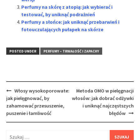
Perfumy na skórę z atopią: jak wybierać i
testować, by uniknąć podrażnień
Perfumy a słońce: jak uniknąć przebarwień i
fotouczulających pułapek na skórze
POSTED UNDER
PERFUMY – TRWAŁOŚĆ I ZAPACHY
Post
Włosy wysokoporowate:
Metoda OMO w pielęgnacji
navigation
jak pielęgnować, by
włosów: jak dobrać odżywki
zahamować przesuszenie,
i uniknąć najczęstszych
puszenie i łamliwość
błędów
Szukaj: