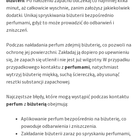
biżuterii
. Po nałożeniu zapachu odczekaj co najmniej kilka
minut, aż całkowicie wyschnie, zanim założysz jakiekolwiek
dodatki. Unikaj spryskiwania biżuterii bezpośrednio
perfumami, gdyż to może prowadzić do odbarwień i
zniszczeń.
Podczas nakładania perfum zdejmij biżuterię, co pozwoli na
ochronę jej powierzchni. Zakładaj ją dopiero po upewnieniu
się, że zapach się utlenił i nie jest już wilgotny. W przypadku
przypadkowego kontaktu z
perfumami
, natychmiast
wytrzyj biżuterię miękką, suchą ściereczką, aby usunąć
resztki substancji zapachowej.
Najczęstsze błędy, które mogą wystąpić podczas kontaktu
perfum
z
biżuterią
obejmują:
Aplikowanie perfum bezpośrednio na biżuterię, co
powoduje odbarwienia i zniszczenia.
Zakładanie biżuterii zaraz po spryskaniu perfumami,