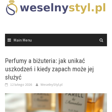
Skip
to
content
Main Menu
Perfumy a biżuteria: jak unikać
uszkodzeń i kiedy zapach może jej
służyć
12 lutego 2026
WeselnyStyl.pl