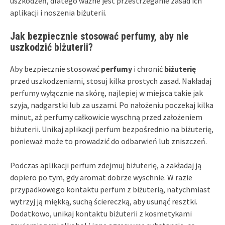
uszkodzeń, dlatego ważne jest przestrzeganie zasad ich
aplikacji i noszenia biżuterii.
Jak bezpiecznie stosować perfumy, aby nie
uszkodzić biżuterii?
Aby bezpiecznie stosować
perfumy
i chronić
biżuterię
przed uszkodzeniami, stosuj kilka prostych zasad. Nakładaj
perfumy wyłącznie na skórę, najlepiej w miejsca takie jak
szyja, nadgarstki lub za uszami. Po nałożeniu poczekaj kilka
minut, aż perfumy całkowicie wyschną przed założeniem
biżuterii. Unikaj aplikacji perfum bezpośrednio na biżuterię,
ponieważ może to prowadzić do odbarwień lub zniszczeń.
Podczas aplikacji perfum zdejmuj biżuterię, a zakładaj ją
dopiero po tym, gdy aromat dobrze wyschnie. W razie
przypadkowego kontaktu perfum z biżuterią, natychmiast
wytrzyj ją miękką, suchą ściereczką, aby usunąć resztki.
Dodatkowo, unikaj kontaktu biżuterii z kosmetykami