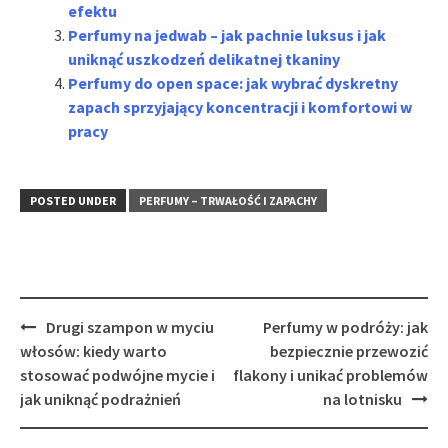
efektu
Perfumy na jedwab – jak pachnie luksus i jak
uniknąć uszkodzeń delikatnej tkaniny
Perfumy do open space: jak wybrać dyskretny
zapach sprzyjający koncentracji i komfortowi w
pracy
POSTED UNDER
PERFUMY – TRWAŁOŚĆ I ZAPACHY
Post
Drugi szampon w myciu
Perfumy w podróży: jak
navigation
włosów: kiedy warto
bezpiecznie przewozić
stosować podwójne mycie i
flakony i unikać problemów
jak uniknąć podrażnień
na lotnisku