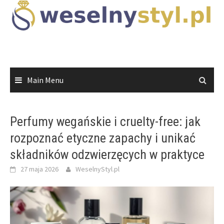
Skip
to
content
Main Menu
Perfumy wegańskie i cruelty-free: jak
rozpoznać etyczne zapachy i unikać
składników odzwierzęcych w praktyce
27 maja 2026
WeselnyStyl.pl