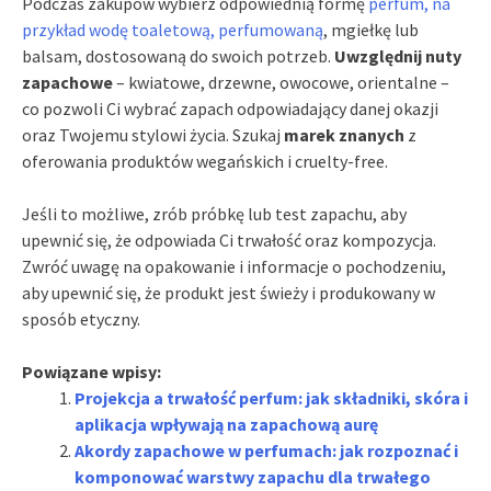
Podczas zakupów wybierz odpowiednią formę
perfum, na
przykład wodę toaletową, perfumowaną
, mgiełkę lub
balsam, dostosowaną do swoich potrzeb.
Uwzględnij nuty
zapachowe
– kwiatowe, drzewne, owocowe, orientalne –
co pozwoli Ci wybrać zapach odpowiadający danej okazji
oraz Twojemu stylowi życia. Szukaj
marek znanych
z
oferowania produktów wegańskich i cruelty-free.
Jeśli to możliwe, zrób próbkę lub test zapachu, aby
upewnić się, że odpowiada Ci trwałość oraz kompozycja.
Zwróć uwagę na opakowanie i informacje o pochodzeniu,
aby upewnić się, że produkt jest świeży i produkowany w
sposób etyczny.
Powiązane wpisy:
Projekcja a trwałość perfum: jak składniki, skóra i
aplikacja wpływają na zapachową aurę
Akordy zapachowe w perfumach: jak rozpoznać i
komponować warstwy zapachu dla trwałego