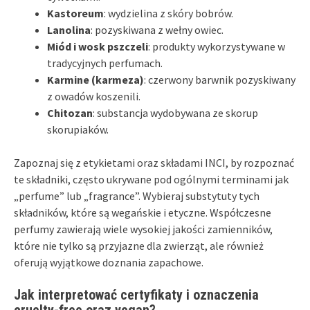
Kastoreum
: wydzielina z skóry bobrów.
Lanolina
: pozyskiwana z wełny owiec.
Miód i wosk pszczeli
: produkty wykorzystywane w
tradycyjnych perfumach.
Karmine (karmeza)
: czerwony barwnik pozyskiwany
z owadów koszenili.
Chitozan
: substancja wydobywana ze skorup
skorupiaków.
Zapoznaj się z etykietami oraz składami INCI, by rozpoznać
te składniki, często ukrywane pod ogólnymi terminami jak
„perfume” lub „fragrance”. Wybieraj substytuty tych
składników, które są wegańskie i etyczne. Współczesne
perfumy zawierają wiele wysokiej jakości zamienników,
które nie tylko są przyjazne dla zwierząt, ale również
oferują wyjątkowe doznania zapachowe.
Jak interpretować certyfikaty i oznaczenia
cruelty-free oraz vegan?