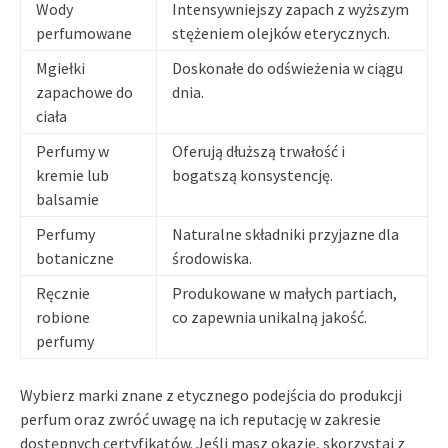
Wody
Intensywniejszy zapach z wyższym
perfumowane
stężeniem olejków eterycznych.
Mgiełki
Doskonałe do odświeżenia w ciągu
zapachowe do
dnia.
ciała
Perfumy w
Oferują dłuższą trwałość i
kremie lub
bogatszą konsystencję.
balsamie
Perfumy
Naturalne składniki przyjazne dla
botaniczne
środowiska.
Ręcznie
Produkowane w małych partiach,
robione
co zapewnia unikalną jakość.
perfumy
Wybierz marki znane z etycznego podejścia do produkcji
perfum oraz zwróć uwagę na ich reputację w zakresie
dostępnych certyfikatów. Jeśli masz okazję, skorzystaj z