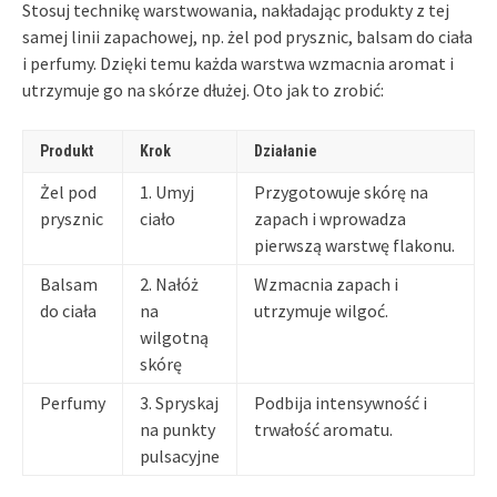
Stosuj technikę warstwowania, nakładając produkty z tej
samej linii zapachowej, np. żel pod prysznic, balsam do ciała
i perfumy. Dzięki temu każda warstwa wzmacnia aromat i
utrzymuje go na skórze dłużej. Oto jak to zrobić:
Produkt
Krok
Działanie
Żel pod
1. Umyj
Przygotowuje skórę na
prysznic
ciało
zapach i wprowadza
pierwszą warstwę flakonu.
Balsam
2. Nałóż
Wzmacnia zapach i
do ciała
na
utrzymuje wilgoć.
wilgotną
skórę
Perfumy
3. Spryskaj
Podbija intensywność i
na punkty
trwałość aromatu.
pulsacyjne