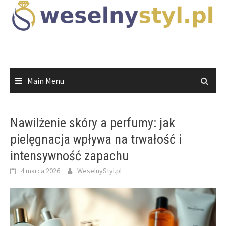
Skip
to
content
Main Menu
Nawilżenie skóry a perfumy: jak
pielęgnacja wpływa na trwałość i
intensywność zapachu
4 marca 2026
WeselnyStyl.pl