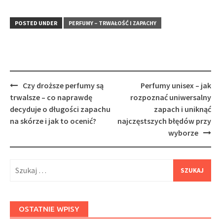
POSTED UNDER
PERFUMY – TRWAŁOŚĆ I ZAPACHY
Post
Czy droższe perfumy są
Perfumy unisex – jak
navigation
trwalsze – co naprawdę
rozpoznać uniwersalny
decyduje o długości zapachu
zapach i uniknąć
na skórze i jak to ocenić?
najczęstszych błędów przy
wyborze
Szukaj:
OSTATNIE WPISY