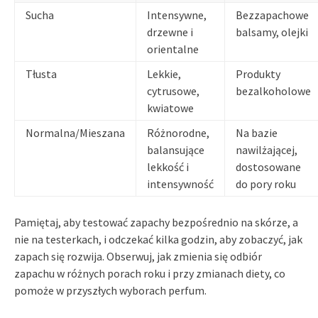
Sucha
Intensywne,
Bezzapachowe
drzewne i
balsamy, olejki
orientalne
Tłusta
Lekkie,
Produkty
cytrusowe,
bezalkoholowe
kwiatowe
Normalna/Mieszana
Różnorodne,
Na bazie
balansujące
nawilżającej,
lekkość i
dostosowane
intensywność
do pory roku
Pamiętaj, aby testować zapachy bezpośrednio na skórze, a
nie na testerkach, i odczekać kilka godzin, aby zobaczyć, jak
zapach się rozwija. Obserwuj, jak zmienia się odbiór
zapachu w różnych porach roku i przy zmianach diety, co
pomoże w przyszłych wyborach perfum.