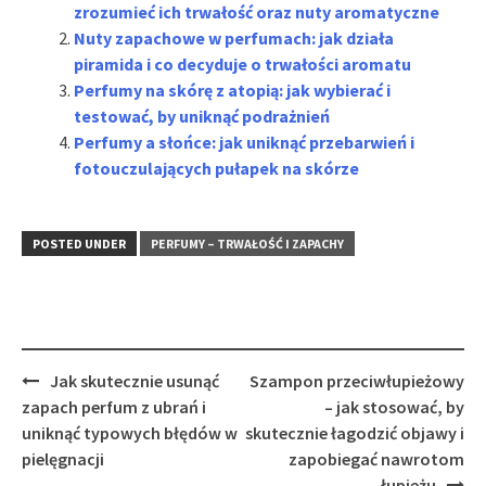
zrozumieć ich trwałość oraz nuty aromatyczne
Nuty zapachowe w perfumach: jak działa
piramida i co decyduje o trwałości aromatu
Perfumy na skórę z atopią: jak wybierać i
testować, by uniknąć podrażnień
Perfumy a słońce: jak uniknąć przebarwień i
fotouczulających pułapek na skórze
POSTED UNDER
PERFUMY – TRWAŁOŚĆ I ZAPACHY
Post
Jak skutecznie usunąć
Szampon przeciwłupieżowy
navigation
zapach perfum z ubrań i
– jak stosować, by
uniknąć typowych błędów w
skutecznie łagodzić objawy i
pielęgnacji
zapobiegać nawrotom
łupieżu