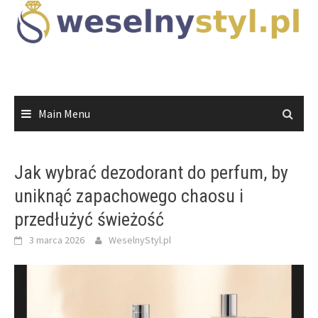
Skip
to
content
Main Menu
Jak wybrać dezodorant do perfum, by
uniknąć zapachowego chaosu i
przedłużyć świeżość
3 marca 2026
WeselnyStyl.pl