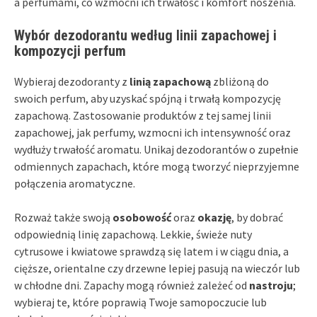
a perfumami, co wzmocni ich trwałość i komfort noszenia.
Wybór dezodorantu według linii zapachowej i
kompozycji perfum
Wybieraj dezodoranty z
linią zapachową
zbliżoną do
swoich perfum, aby uzyskać spójną i trwałą kompozycję
zapachową. Zastosowanie produktów z tej samej linii
zapachowej, jak perfumy, wzmocni ich intensywność oraz
wydłuży trwałość aromatu. Unikaj dezodorantów o zupełnie
odmiennych zapachach, które mogą tworzyć nieprzyjemne
połączenia aromatyczne.
Rozważ także swoją
osobowość
oraz
okazję
, by dobrać
odpowiednią linię zapachową. Lekkie, świeże nuty
cytrusowe i kwiatowe sprawdzą się latem i w ciągu dnia, a
cięższe, orientalne czy drzewne lepiej pasują na wieczór lub
w chłodne dni. Zapachy mogą również zależeć od
nastroju
;
wybieraj te, które poprawią Twoje samopoczucie lub