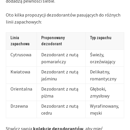
dodadzą pewności siebie.
Oto kilka propozycji dezodorantów pasujących do różnych
linii zapachowych:
Linia
Proponowany
Typ zapachu
zapachowa
dezodorant
Cytrusowa
Dezodorant z nutą
Świeży,
pomarańczy
orzeźwiający
Kwiatowa
Dezodorant z nutą
Delikatny,
jaśminu
romantyczny
Orientalna
Dezodorant z nutą
Głęboki,
piżma
zmysłowy
Drzewna
Dezodorant z nutą
Wyrafinowany,
cedru
męski
Stwórz swoją
kolekcję dezodorantów
, aby mieć