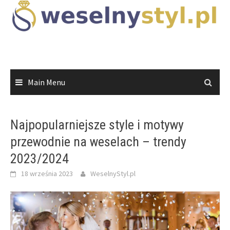
Skip
to
content
Main Menu
Najpopularniejsze style i motywy
przewodnie na weselach – trendy
2023/2024
18 września 2023
WeselnyStyl.pl