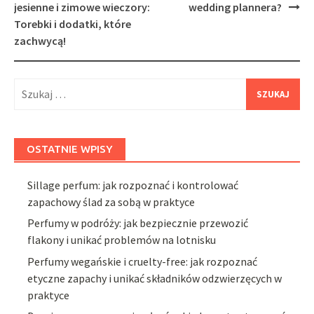
navigation
jesienne i zimowe wieczory:
wedding plannera?
Torebki i dodatki, które
zachwycą!
Szukaj:
OSTATNIE WPISY
Sillage perfum: jak rozpoznać i kontrolować
zapachowy ślad za sobą w praktyce
Perfumy w podróży: jak bezpiecznie przewozić
flakony i unikać problemów na lotnisku
Perfumy wegańskie i cruelty-free: jak rozpoznać
etyczne zapachy i unikać składników odzwierzęcych w
praktyce