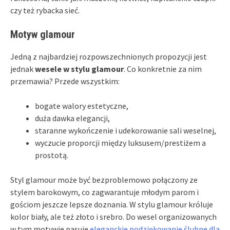
czy też rybacka sieć.
Motyw glamour
Jedną z najbardziej rozpowszechnionych propozycji jest
jednak
wesele w stylu glamour
. Co konkretnie za nim
przemawia? Przede wszystkim:
bogate walory estetyczne,
duża dawka elegancji,
staranne wykończenie i udekorowanie sali weselnej,
wyczucie proporcji między luksusem/prestiżem a
prostotą.
Styl glamour może być bezproblemowo połączony ze
stylem barokowym, co zagwarantuje młodym parom i
gościom jeszcze lepsze doznania. W stylu glamour króluje
kolor biały, ale też złoto i srebro. Do wesel organizowanych
w tym motywie pasuje
eleganckie podziękowanie ślubne dla