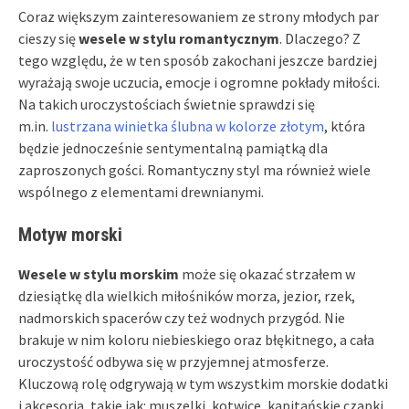
Coraz większym zainteresowaniem ze strony młodych par
cieszy się
wesele w stylu romantycznym
. Dlaczego? Z
tego względu, że w ten sposób zakochani jeszcze bardziej
wyrażają swoje uczucia, emocje i ogromne pokłady miłości.
Na takich uroczystościach świetnie sprawdzi się
m.in.
lustrzana winietka ślubna w kolorze złotym
, która
będzie jednocześnie sentymentalną pamiątką dla
zaproszonych gości. Romantyczny styl ma również wiele
wspólnego z elementami drewnianymi.
Motyw morski
Wesele w stylu morskim
może się okazać strzałem w
dziesiątkę dla wielkich miłośników morza, jezior, rzek,
nadmorskich spacerów czy też wodnych przygód. Nie
brakuje w nim koloru niebieskiego oraz błękitnego, a cała
uroczystość odbywa się w przyjemnej atmosferze.
Kluczową rolę odgrywają w tym wszystkim morskie dodatki
i akcesoria, takie jak: muszelki, kotwice, kapitańskie czapki