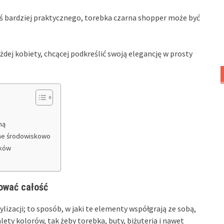
coś bardziej praktycznego, torebka czarna shopper może być
ażdej kobiety, chcącej podkreślić swoją elegancję w prosty
ną
dome środowiskowo
tków
ować całość
lizacji; to sposób, w jaki te elementy współgrają ze sobą,
ety kolorów, tak żeby torebka, buty, biżuteria i nawet