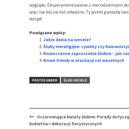
wyglądu. Eksperymentowanie z niecodziennymi dod
więc nie bój się być odważna. Ty jesteś gwiazdą swo
dotąd!
Powiązane wpisy:
Jakie dania na wesele?
Śluby niereligijne: cywilny czy humanisty
Nowoczesne zaproszenia ślubne – jak zas
Nowe trendy w aranżacji sal weselnych
POSTED UNDER
ŚLUB I WESELE
Post
Oczarowujące kwiaty ślubne: Porady dotycz
navigation
bukietów i dekoracji florystycznych