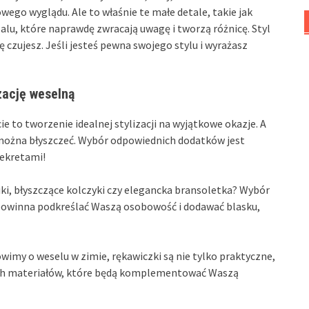
wego wyglądu. Ale to właśnie te małe detale, takie jak
alu, które naprawdę zwracają uwagę i tworzą różnicę. Styl
ię czujesz. Jeśli jesteś pewna swojego stylu i wyrażasz
zację weselną
ie to tworzenie idealnej stylizacji na wyjątkowe okazje. A
 można błyszczeć. Wybór odpowiednich dodatków jest
sekretami!
iki, błyszczące kolczyki czy elegancka bransoletka? Wybór
a powinna podkreślać Waszą osobowość i dodawać blasku,
ówimy o weselu w zimie, rękawiczki są nie tylko praktyczne,
nych materiałów, które będą komplementować Waszą