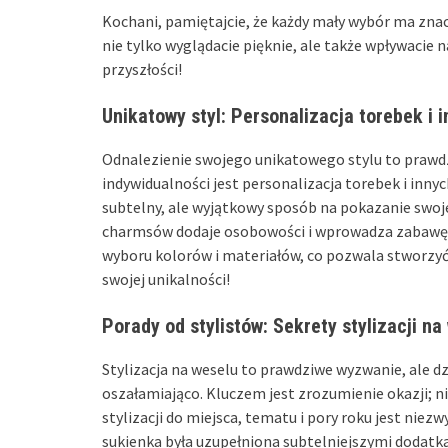
Kochani, pamiętajcie, że każdy mały wybór ma znacz
nie tylko wyglądacie pięknie, ale także wpływaci
przyszłości!
Unikatowy styl: Personalizacja torebek i
Odnalezienie swojego unikatowego stylu to prawd
indywidualności jest personalizacja torebek i inn
subtelny, ale wyjątkowy sposób na pokazanie swoj
charmsów dodaje osobowości i wprowadza zabawę d
wyboru kolorów i materiałów, co pozwala stworzyć co
swojej unikalności!
Porady od stylistów: Sekrety stylizacji na
Stylizacja na weselu to prawdziwe wyzwanie, ale 
oszałamiająco. Kluczem jest zrozumienie okazji; n
stylizacji do miejsca, tematu i pory roku jest niez
sukienka była uzupełniona subtelniejszymi dodat