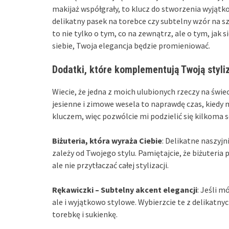
makijaż współgrały, to klucz do stworzenia wyjątko
delikatny pasek na torebce czy subtelny wzór na sz
to nie tylko o tym, co na zewnątrz, ale o tym, jak s
siebie, Twoja elegancja będzie promieniować.
Dodatki, które komplementują Twoją styli
Wiecie, że jedna z moich ulubionych rzeczy na świec
jesienne i zimowe wesela to naprawdę czas, kiedy
kluczem, więc pozwólcie mi podzielić się kilkoma 
Biżuteria, która wyraża Ciebie
: Delikatne naszyjn
zależy od Twojego stylu. Pamiętajcie, że biżuteri
ale nie przytłaczać całej stylizacji.
Rękawiczki – Subtelny akcent elegancji
: Jeśli m
ale i wyjątkowo stylowe. Wybierzcie te z delikat
torebkę i sukienkę.