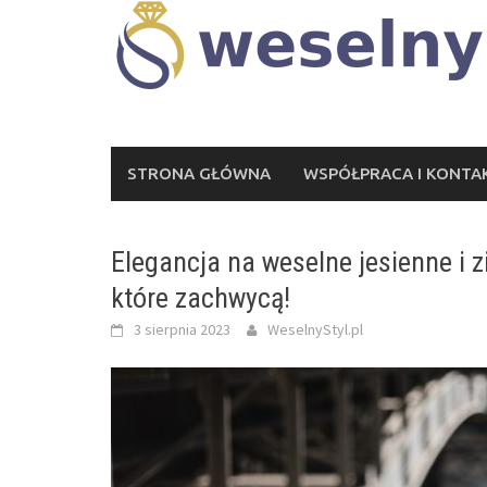
Skip
to
content
STRONA GŁÓWNA
WSPÓŁPRACA I KONTA
Elegancja na weselne jesienne i z
które zachwycą!
3 sierpnia 2023
WeselnyStyl.pl