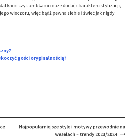
atkami czy torebkami może dodać charakteru stylizacji,
jego wieczoru, więc bądź pewna siebie i świeć jak nigdy
czny?
koczyć gości oryginalnością?
ące
Najpopularniejsze style i motywy przewodnie na
weselach – trendy 2023/2024