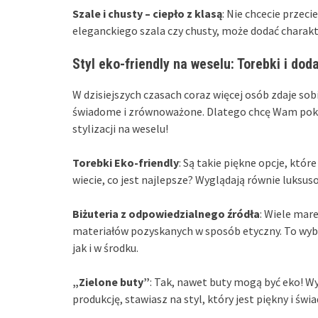
Szale i chusty – ciepło z klasą
: Nie chcecie przec
eleganckiego szala czy chusty, może dodać charakter
Styl eko-friendly na weselu: Torebki i d
W dzisiejszych czasach coraz więcej osób zdaje sob
świadome i zrównoważone. Dlatego chcę Wam pokaz
stylizacji na weselu!
Torebki Eko-friendly
: Są takie piękne opcje, któ
wiecie, co jest najlepsze? Wyglądają równie luksus
Biżuteria z odpowiedzialnego źródła
: Wiele mar
materiałów pozyskanych w sposób etyczny. To wybó
jak i w środku.
„Zielone buty”
: Tak, nawet buty mogą być eko! 
produkcję, stawiasz na styl, który jest piękny i ś