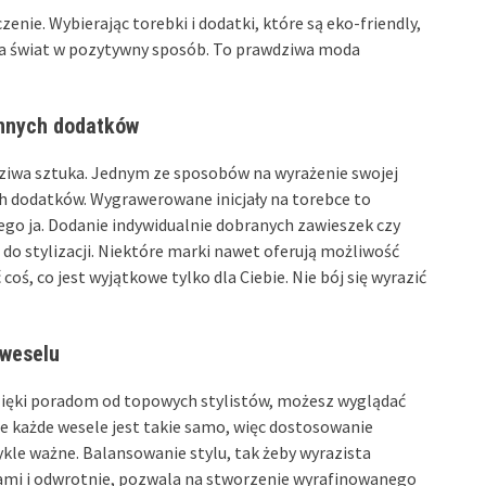
enie. Wybierając torebki i dodatki, które są eko-friendly,
e na świat w pozytywny sposób. To prawdziwa moda
 innych dodatków
ziwa sztuka. Jednym ze sposobów na wyrażenie swojej
ych dodatków. Wygrawerowane inicjały na torebce to
ego ja. Dodanie indywidualnie dobranych zawieszek czy
o stylizacji. Niektóre marki nawet oferują możliwość
ś, co jest wyjątkowe tylko dla Ciebie. Nie bój się wyrazić
 weselu
dzięki poradom od topowych stylistów, możesz wyglądać
ie każde wesele jest takie samo, więc dostosowanie
wykle ważne. Balansowanie stylu, tak żeby wyrazista
kami i odwrotnie, pozwala na stworzenie wyrafinowanego