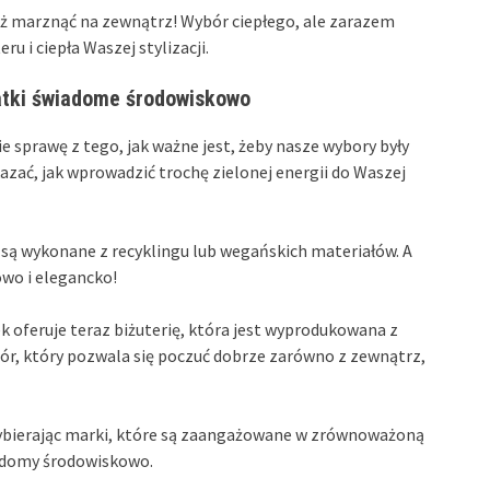
ież marznąć na zewnątrz! Wybór ciepłego, ale zarazem
u i ciepła Waszej stylizacji.
odatki świadome środowiskowo
ie sprawę z tego, jak ważne jest, żeby nasze wybory były
ać, jak wprowadzić trochę zielonej energii do Waszej
re są wykonane z recyklingu lub wegańskich materiałów. A
owo i elegancko!
ek oferuje teraz biżuterię, która jest wyprodukowana z
r, który pozwala się poczuć dobrze zarówno z zewnątrz,
Wybierając marki, które są zaangażowane w zrównoważoną
wiadomy środowiskowo.