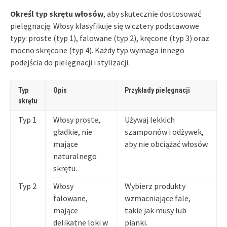
Określ typ skrętu włosów
, aby skutecznie dostosować
pielęgnację. Włosy klasyfikuje się w cztery podstawowe
typy: proste (typ 1), falowane (typ 2), kręcone (typ 3) oraz
mocno skręcone (typ 4). Każdy typ wymaga innego
podejścia do pielęgnacji i stylizacji.
Typ
Opis
Przykłady pielęgnacji
skrętu
Typ 1
Włosy proste,
Używaj lekkich
gładkie, nie
szamponów i odżywek,
mające
aby nie obciążać włosów.
naturalnego
skrętu.
Typ 2
Włosy
Wybierz produkty
falowane,
wzmacniające fale,
mające
takie jak musy lub
delikatne loki w
pianki.