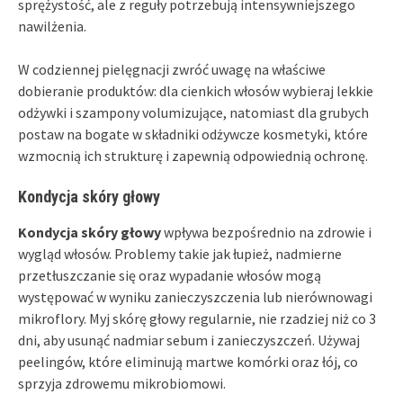
sprężystość, ale z reguły potrzebują intensywniejszego
nawilżenia.
W codziennej pielęgnacji zwróć uwagę na właściwe
dobieranie produktów: dla cienkich włosów wybieraj lekkie
odżywki i szampony volumizujące, natomiast dla grubych
postaw na bogate w składniki odżywcze kosmetyki, które
wzmocnią ich strukturę i zapewnią odpowiednią ochronę.
Kondycja skóry głowy
Kondycja skóry głowy
wpływa bezpośrednio na zdrowie i
wygląd włosów. Problemy takie jak łupież, nadmierne
przetłuszczanie się oraz wypadanie włosów mogą
występować w wyniku zanieczyszczenia lub nierównowagi
mikroflory. Myj skórę głowy regularnie, nie rzadziej niż co 3
dni, aby usunąć nadmiar sebum i zanieczyszczeń. Używaj
peelingów, które eliminują martwe komórki oraz łój, co
sprzyja zdrowemu mikrobiomowi.