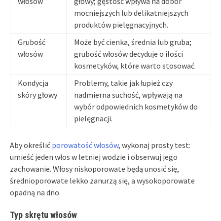
włosów
głowy; gęstość wpływa na dobór
mocniejszych lub delikatniejszych
produktów pielęgnacyjnych.
Grubość
Może być cienka, średnia lub gruba;
włosów
grubość włosów decyduje o ilości
kosmetyków, które warto stosować.
Kondycja
Problemy, takie jak łupież czy
skóry głowy
nadmierna suchość, wpływają na
wybór odpowiednich kosmetyków do
pielęgnacji.
Aby określić
porowatość włosów
, wykonaj prosty test:
umieść jeden włos w letniej wodzie i obserwuj jego
zachowanie. Włosy niskoporowate będą unosić się,
średnioporowate lekko zanurzą się, a wysokoporowate
opadną na dno.
Typ skrętu włosów