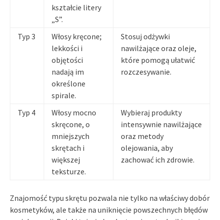
kształcie litery
„S”.
Typ 3
Włosy kręcone;
Stosuj odżywki
lekkości i
nawilżające oraz oleje,
objętości
które pomogą ułatwić
nadają im
rozczesywanie.
określone
spirale.
Typ 4
Włosy mocno
Wybieraj produkty
skręcone, o
intensywnie nawilżające
mniejszych
oraz metody
skrętach i
olejowania, aby
większej
zachować ich zdrowie.
teksturze.
Znajomość typu skrętu pozwala nie tylko na właściwy dobór
kosmetyków, ale także na uniknięcie powszechnych błędów