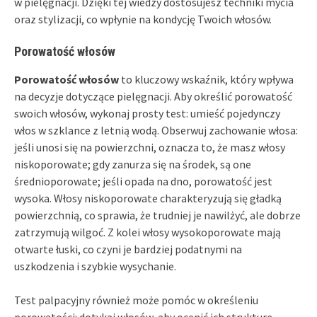
w pielęgnacji. Dzięki tej wiedzy dostosujesz techniki mycia
oraz stylizacji, co wpłynie na kondycję Twoich włosów.
Porowatość włosów
Porowatość włosów
to kluczowy wskaźnik, który wpływa
na decyzje dotyczące pielęgnacji. Aby określić porowatość
swoich włosów, wykonaj prosty test: umieść pojedynczy
włos w szklance z letnią wodą. Obserwuj zachowanie włosa:
jeśli unosi się na powierzchni, oznacza to, że masz włosy
niskoporowate; gdy zanurza się na środek, są one
średnioporowate; jeśli opada na dno, porowatość jest
wysoka. Włosy niskoporowate charakteryzują się gładką
powierzchnią, co sprawia, że trudniej je nawilżyć, ale dobrze
zatrzymują wilgoć. Z kolei włosy wysokoporowate mają
otwarte łuski, co czyni je bardziej podatnymi na
uszkodzenia i szybkie wysychanie.
Test palpacyjny również może pomóc w określeniu
porowatości: dotykaj włosów, aby ocenić ich strukturę.