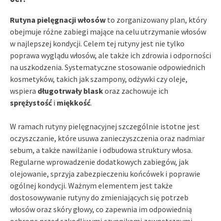
Rutyna pielęgnacji włosów
to zorganizowany plan, który
obejmuje różne zabiegi mające na celu utrzymanie włosów
w najlepszej kondycji. Celem tej rutyny jest nie tylko
poprawa wyglądu włosów, ale także ich zdrowia i odporności
na uszkodzenia. Systematyczne stosowanie odpowiednich
kosmetyków, takich jak szampony, odżywki czy oleje,
wspiera
długotrwały blask
oraz zachowuje ich
sprężystość
i
miękkość
.
W ramach rutyny pielęgnacyjnej szczególnie istotne jest
oczyszczanie, które usuwa zanieczyszczenia oraz nadmiar
sebum, a także nawilżanie i odbudowa struktury włosa.
Regularne wprowadzenie dodatkowych zabiegów, jak
olejowanie, sprzyja zabezpieczeniu końcówek i poprawie
ogólnej kondycji. Ważnym elementem jest także
dostosowywanie rutyny do zmieniających się potrzeb
włosów oraz skóry głowy, co zapewnia im odpowiednią
ochronę przed szkodliwymi czynnikami zewnętrznymi.