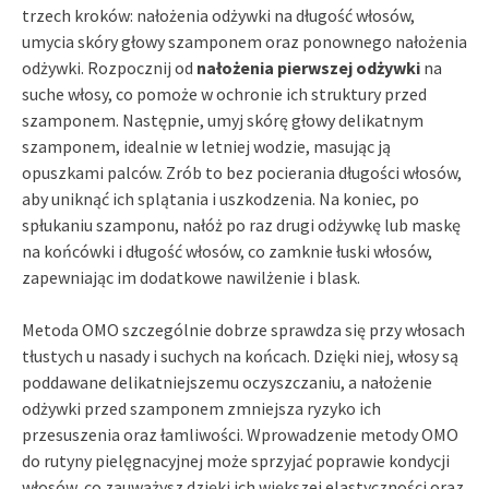
trzech kroków: nałożenia odżywki na długość włosów,
umycia skóry głowy szamponem oraz ponownego nałożenia
odżywki. Rozpocznij od
nałożenia pierwszej odżywki
na
suche włosy, co pomoże w ochronie ich struktury przed
szamponem. Następnie, umyj skórę głowy delikatnym
szamponem, idealnie w letniej wodzie, masując ją
opuszkami palców. Zrób to bez pocierania długości włosów,
aby uniknąć ich splątania i uszkodzenia. Na koniec, po
spłukaniu szamponu, nałóż po raz drugi odżywkę lub maskę
na końcówki i długość włosów, co zamknie łuski włosów,
zapewniając im dodatkowe nawilżenie i blask.
Metoda OMO szczególnie dobrze sprawdza się przy włosach
tłustych u nasady i suchych na końcach. Dzięki niej, włosy są
poddawane delikatniejszemu oczyszczaniu, a nałożenie
odżywki przed szamponem zmniejsza ryzyko ich
przesuszenia oraz łamliwości. Wprowadzenie metody OMO
do rutyny pielęgnacyjnej może sprzyjać poprawie kondycji
włosów, co zauważysz dzięki ich większej elastyczności oraz