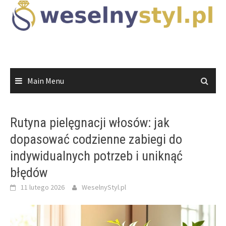
Skip
to
content
Main Menu
Rutyna pielęgnacji włosów: jak
dopasować codzienne zabiegi do
indywidualnych potrzeb i uniknąć
błędów
11 lutego 2026
WeselnyStyl.pl