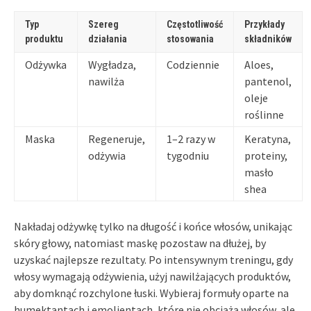
Typ
Szereg
Częstotliwość
Przykłady
produktu
działania
stosowania
składników
Odżywka
Wygładza,
Codziennie
Aloes,
nawilża
pantenol,
oleje
roślinne
Maska
Regeneruje,
1–2 razy w
Keratyna,
odżywia
tygodniu
proteiny,
masło
shea
Nakładaj odżywkę tylko na długość i końce włosów, unikając
skóry głowy, natomiast maskę pozostaw na dłużej, by
uzyskać najlepsze rezultaty. Po intensywnym treningu, gdy
włosy wymagają odżywienia, użyj nawilżających produktów,
aby domknąć rozchylone łuski. Wybieraj formuły oparte na
humektantach i emolientach, które nie obciążą włosów, ale