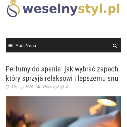
Skip
to
content
Main Menu
Perfumy do spania: jak wybrać zapach,
który sprzyja relaksowi i lepszemu snu
10 maja 2026
WeselnyStyl.pl