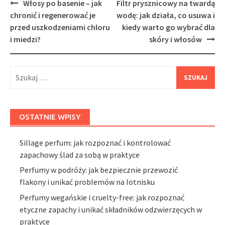
Post
Włosy po basenie – jak
Filtr prysznicowy na twardą
navigation
chronić i regenerować je
wodę: jak działa, co usuwa i
przed uszkodzeniami chloru
kiedy warto go wybrać dla
i miedzi?
skóry i włosów
Szukaj:
OSTATNIE WPISY
Sillage perfum: jak rozpoznać i kontrolować
zapachowy ślad za sobą w praktyce
Perfumy w podróży: jak bezpiecznie przewozić
flakony i unikać problemów na lotnisku
Perfumy wegańskie i cruelty-free: jak rozpoznać
etyczne zapachy i unikać składników odzwierzęcych w
praktyce