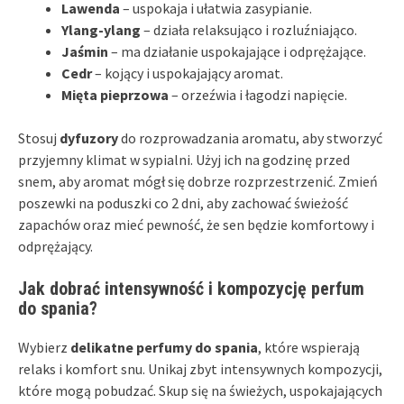
Lawenda
– uspokaja i ułatwia zasypianie.
Ylang-ylang
– działa relaksująco i rozluźniająco.
Jaśmin
– ma działanie uspokajające i odprężające.
Cedr
– kojący i uspokajający aromat.
Mięta pieprzowa
– orzeźwia i łagodzi napięcie.
Stosuj
dyfuzory
do rozprowadzania aromatu, aby stworzyć
przyjemny klimat w sypialni. Użyj ich na godzinę przed
snem, aby aromat mógł się dobrze rozprzestrzenić. Zmień
poszewki na poduszki co 2 dni, aby zachować świeżość
zapachów oraz mieć pewność, że sen będzie komfortowy i
odprężający.
Jak dobrać intensywność i kompozycję perfum
do spania?
Wybierz
delikatne perfumy do spania
, które wspierają
relaks i komfort snu. Unikaj zbyt intensywnych kompozycji,
które mogą pobudzać. Skup się na świeżych, uspokajających