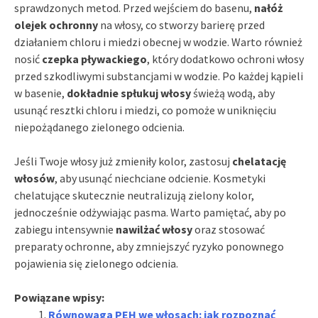
sprawdzonych metod. Przed wejściem do basenu,
nałóż
olejek ochronny
na włosy, co stworzy barierę przed
działaniem chloru i miedzi obecnej w wodzie. Warto również
nosić
czepka pływackiego
, który dodatkowo ochroni włosy
przed szkodliwymi substancjami w wodzie. Po każdej kąpieli
w basenie,
dokładnie spłukuj włosy
świeżą wodą, aby
usunąć resztki chloru i miedzi, co pomoże w uniknięciu
niepożądanego zielonego odcienia.
Jeśli Twoje włosy już zmieniły kolor, zastosuj
chelatację
włosów
, aby usunąć niechciane odcienie. Kosmetyki
chelatujące skutecznie neutralizują zielony kolor,
jednocześnie odżywiając pasma. Warto pamiętać, aby po
zabiegu intensywnie
nawilżać włosy
oraz stosować
preparaty ochronne, aby zmniejszyć ryzyko ponownego
pojawienia się zielonego odcienia.
Powiązane wpisy:
Równowaga PEH we włosach: jak rozpoznać