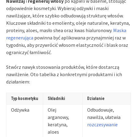
Nawilżaj
i
regeneruj włosy
po kąpieli w basenie, stosując
odpowiednie kosmetyki. Wybieraj odżywki i maski
nawilżające, które szybko odbudowują strukturę włosów.
Kluczowe składniki to emolienty, oleje naturalne, keratyna,
proteiny, aloes, masło shea oraz kwas hialuronowy.
Maska
regenerująca
powinna być aplikowana przynajmniej raz w
tygodniu, aby przywrócić włosom elastyczność i blask oraz
ograniczyć łamliwość.
Stwórz nawyk stosowania produktów, które dostarczą
nawilżenie. Oto tabelka z konkretnymi produktami i ich
działaniem:
Typ kosmetyku
Składniki
Działanie
Odżywka
Olej
Odbudowuje,
arganowy,
nawilża, ułatwia
keratyna,
rozczesywanie
aloes