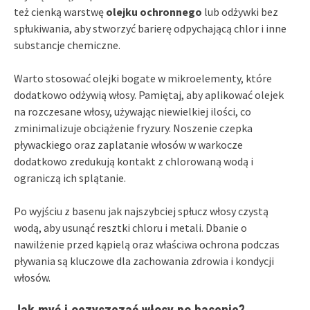
też cienką warstwę
olejku ochronnego
lub odżywki bez
spłukiwania, aby stworzyć barierę odpychającą chlor i inne
substancje chemiczne.
Warto stosować olejki bogate w mikroelementy, które
dodatkowo odżywią włosy. Pamiętaj, aby aplikować olejek
na rozczesane włosy, używając niewielkiej ilości, co
zminimalizuje obciążenie fryzury. Noszenie czepka
pływackiego oraz zaplatanie włosów w warkocze
dodatkowo zredukują kontakt z chlorowaną wodą i
ograniczą ich splątanie.
Po wyjściu z basenu jak najszybciej spłucz włosy czystą
wodą, aby usunąć resztki chloru i metali. Dbanie o
nawilżenie przed kąpielą oraz właściwa ochrona podczas
pływania są kluczowe dla zachowania zdrowia i kondycji
włosów.
Jak myć i oczyszczać włosy po basenie?