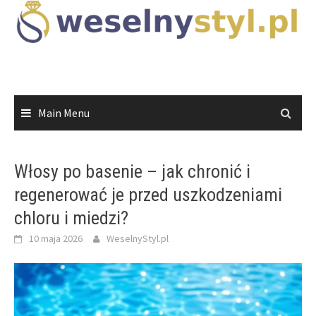
Skip
to
content
Main Menu
Włosy po basenie – jak chronić i
regenerować je przed uszkodzeniami
chloru i miedzi?
10 maja 2026
WeselnyStyl.pl