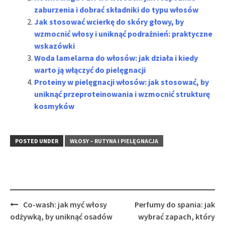
zaburzenia i dobrać składniki do typu włosów
Jak stosować wcierkę do skóry głowy, by
wzmocnić włosy i uniknąć podrażnień: praktyczne
wskazówki
Woda lamelarna do włosów: jak działa i kiedy
warto ją włączyć do pielęgnacji
Proteiny w pielęgnacji włosów: jak stosować, by
uniknąć przeproteinowania i wzmocnić strukturę
kosmyków
POSTED UNDER
WŁOSY – RUTYNA I PIELĘGNACJA
Post
Co-wash: jak myć włosy
Perfumy do spania: jak
navigation
odżywką, by uniknąć osadów
wybrać zapach, który