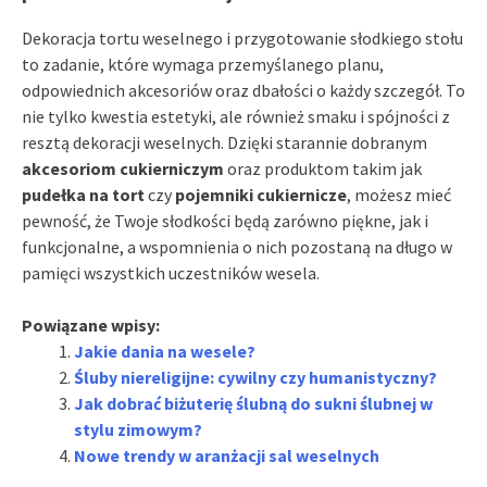
Dekoracja tortu weselnego i przygotowanie słodkiego stołu
to zadanie, które wymaga przemyślanego planu,
odpowiednich akcesoriów oraz dbałości o każdy szczegół. To
nie tylko kwestia estetyki, ale również smaku i spójności z
resztą dekoracji weselnych. Dzięki starannie dobranym
akcesoriom cukierniczym
oraz produktom takim jak
pudełka na tort
czy
pojemniki cukiernicze
, możesz mieć
pewność, że Twoje słodkości będą zarówno piękne, jak i
funkcjonalne, a wspomnienia o nich pozostaną na długo w
pamięci wszystkich uczestników wesela.
Powiązane wpisy:
Jakie dania na wesele?
Śluby niereligijne: cywilny czy humanistyczny?
Jak dobrać biżuterię ślubną do sukni ślubnej w
stylu zimowym?
Nowe trendy w aranżacji sal weselnych