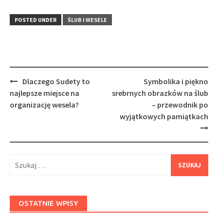
POSTED UNDER
ŚLUB I WESELE
Post
Dlaczego Sudety to
Symbolika i piękno
navigation
najlepsze miejsce na
srebrnych obrazków na ślub
organizację wesela?
– przewodnik po
wyjątkowych pamiątkach
Szukaj:
OSTATNIE WPISY