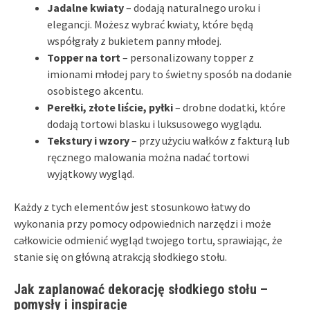
Jadalne kwiaty
– dodają naturalnego uroku i
elegancji. Możesz wybrać kwiaty, które będą
współgrały z bukietem panny młodej.
Topper na tort
– personalizowany topper z
imionami młodej pary to świetny sposób na dodanie
osobistego akcentu.
Perełki, złote liście, pyłki
– drobne dodatki, które
dodają tortowi blasku i luksusowego wyglądu.
Tekstury i wzory
– przy użyciu wałków z fakturą lub
ręcznego malowania można nadać tortowi
wyjątkowy wygląd.
Każdy z tych elementów jest stosunkowo łatwy do
wykonania przy pomocy odpowiednich narzędzi i może
całkowicie odmienić wygląd twojego tortu, sprawiając, że
stanie się on główną atrakcją słodkiego stołu.
Jak zaplanować dekorację słodkiego stołu –
pomysły i inspiracje