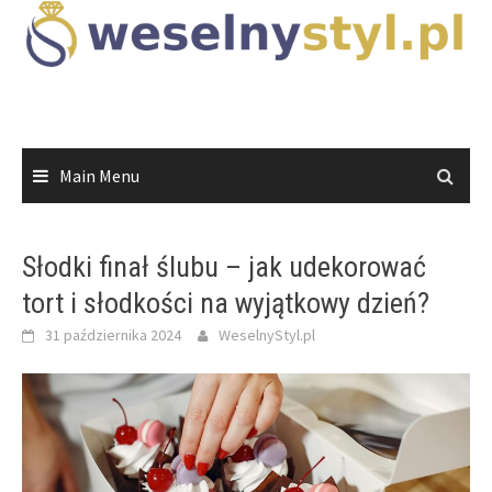
Skip
to
content
Main Menu
Słodki finał ślubu – jak udekorować
tort i słodkości na wyjątkowy dzień?
31 października 2024
WeselnyStyl.pl