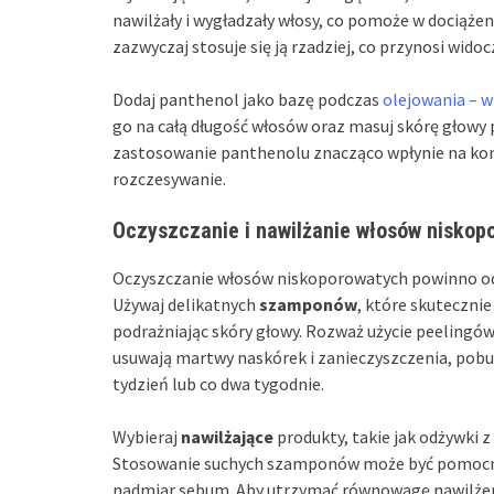
nawilżały i wygładzały włosy, co pomoże w dociążeni
zazwyczaj stosuje się ją rzadziej, co przynosi widoc
Dodaj panthenol jako bazę podczas
olejowania – w
go na całą długość włosów oraz masuj skórę głowy
zastosowanie panthenolu znacząco wpłynie na kond
rozczesywanie.
Oczyszczanie i nawilżanie włosów niskop
Oczyszczanie włosów niskoporowatych powinno odb
Używaj delikatnych
szamponów
, które skuteczni
podrażniając skóry głowy. Rozważ użycie peelingó
usuwają martwy naskórek i zanieczyszczenia, pobud
tydzień lub co dwa tygodnie.
Wybieraj
nawilżające
produkty, takie jak odżywki z
Stosowanie suchych szamponów może być pomocne 
nadmiar sebum. Aby utrzymać równowagę nawilżen