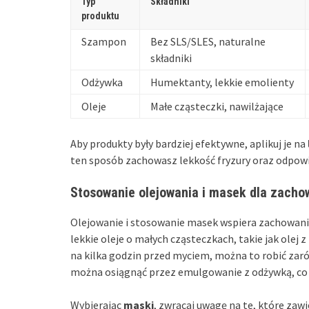
Typ
Składniki
produktu
Szampon
Bez SLS/SLES, naturalne
składniki
Odżywka
Humektanty, lekkie emolienty
Oleje
Małe cząsteczki, nawilżające
Aby produkty były bardziej efektywne, aplikuj je na
ten sposób zachowasz lekkość fryzury oraz odpow
Stosowanie olejowania i masek dla zachow
Olejowanie i stosowanie masek wspiera zachowanie
lekkie oleje o małych cząsteczkach, takie jak olej 
na kilka godzin przed myciem, można to robić zar
można osiągnąć przez emulgowanie z odżywką, co 
Wybierając
maski
, zwracaj uwagę na te, które zawi