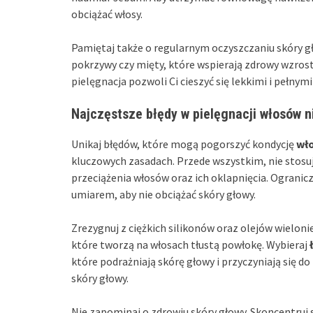
obciążać włosy.
Pamiętaj także o regularnym oczyszczaniu skóry gł
pokrzywy czy mięty, które wspierają zdrowy wzrost
pielęgnacja pozwoli Ci cieszyć się lekkimi i pełnym
Najczęstsze błędy w pielęgnacji włosów n
Unikaj błędów, które mogą pogorszyć kondycję
wł
kluczowych zasadach. Przede wszystkim, nie stosuj
przeciążenia włosów oraz ich oklapnięcia. Ogranicz
umiarem, aby nie obciążać skóry głowy.
Zrezygnuj z ciężkich silikonów oraz olejów wieloni
które tworzą na włosach tłustą powłokę. Wybieraj
które podrażniają skórę głowy i przyczyniają się 
skóry głowy.
Nie zapominaj o zdrowiu skóry głowy. Skoncentruj