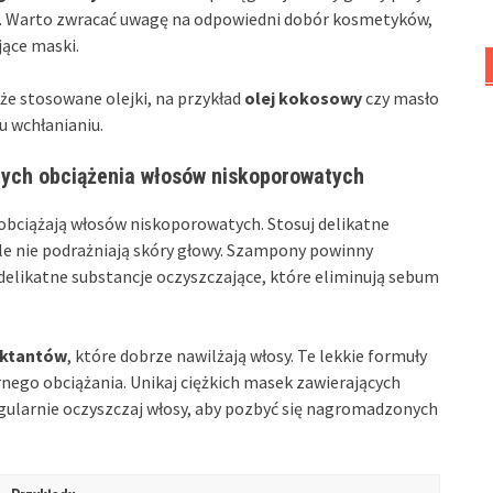
owe. Warto zwracać uwagę na odpowiedni dobór kosmetyków,
ące maski.
 że stosowane olejki, na przykład
olej kokosowy
czy masło
u wchłanianiu.
ych obciążenia włosów niskoporowatych
ie obciążają włosów niskoporowatych. Stosuj delikatne
ale nie podrażniają skóry głowy. Szampony powinny
 delikatne substancje oczyszczające, które eliminują sebum
ktantów
, które dobrze nawilżają włosy. Te lekkie formuły
nego obciążania. Unikaj ciężkich masek zawierających
gularnie oczyszczaj włosy, aby pozbyć się nagromadzonych