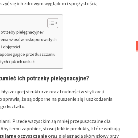
szyć się ich zdrowym wyglądem i sprężystością.
potrzeby pielęgnacyjne?
żenia włosów niskoporowatych
i objętości
apobiegające przetłuszczaniu
ch i jak ich unikać
zumieć ich potrzeby pielęgnacyjne?
błyszczącej strukturze oraz trudności w stylizacji.
o sprawia, że są odporne na puszenie się i uszkodzenia
go kształtu.
niami. Przede wszystkim są mniej przepuszczalne dla
 Aby temu zapobiec, stosuj lekkie produkty, które wnikają
gularne oczyszczanie
oraz pielęgnacja skóry głowy przy