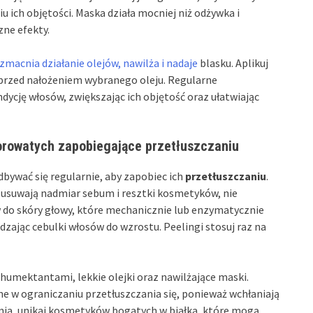
u ich objętości. Maska działa mocniej niż odżywka i
zne efekty.
zmacnia działanie olejów, nawilża i nadaje
blasku. Aplikuj
 przed nałożeniem wybranego oleju. Regularne
ycję włosów, zwiększając ich objętość oraz ułatwiając
orowatych zapobiegające przetłuszczaniu
ywać się regularnie, aby zapobiec ich
przetłuszczaniu
.
e usuwają nadmiar sebum i resztki kosmetyków, nie
w do skóry głowy, które mechanicznie lub enzymatycznie
zając cebulki włosów do wzrostu. Peelingi stosuj raz na
 humektantami, lekkie olejki oraz nawilżające maski.
w ograniczaniu przetłuszczania się, ponieważ wchłaniają
ia, unikaj kosmetyków bogatych w białka, które mogą