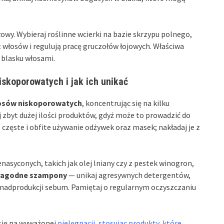
owy. Wybieraj roślinne wcierki na bazie skrzypu polnego,
 włosów i regulują pracę gruczołów łojowych. Właściwa
i blasku włosami.
iskoporowatych i jak ich unikać
osów niskoporowatych
, koncentrując się na kilku
 zbyt dużej ilości produktów, gdyż może to prowadzić do
 częste i obfite używanie odżywek oraz masek; nakładaj je z
enasyconych, takich jak olej lniany czy z pestek winogron,
łagodne szampony
— unikaj agresywnych detergentów,
do nadprodukcji sebum. Pamiętaj o regularnym oczyszczaniu
 się na wyważonej
pielęgnacji, stosując produkty, które