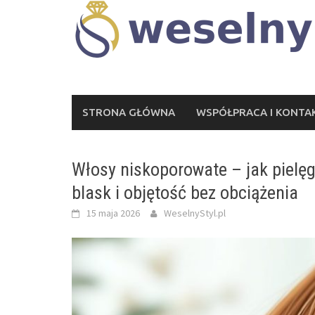
Skip
to
content
STRONA GŁÓWNA
WSPÓŁPRACA I KONTA
Włosy niskoporowate – jak pielęg
blask i objętość bez obciążenia
15 maja 2026
WeselnyStyl.pl