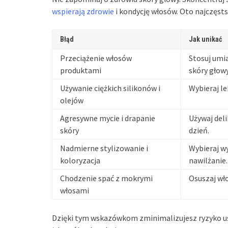
wspierają zdrowie
i kondycję włosów. Oto najczęsts
Błąd
Jak unikać
Przeciążenie włosów
Stosuj umia
produktami
skóry głowy
Używanie ciężkich silikonów i
Wybieraj le
olejów
Agresywne mycie i drapanie
Używaj deli
skóry
dzień.
Nadmierne stylizowanie i
Wybieraj wy
koloryzacja
nawilżanie.
Chodzenie spać z mokrymi
Osuszaj wło
włosami
Dzięki tym wskazówkom zminimalizujesz ryzyko 