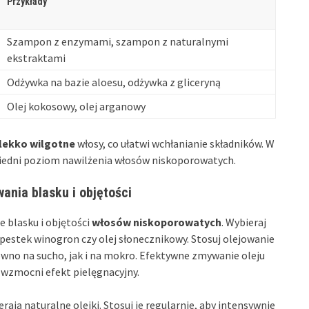
Przykłady
Szampon z enzymami, szampon z naturalnymi
ekstraktami
Odżywka na bazie aloesu, odżywka z gliceryną
Olej kokosowy, olej arganowy
lekko wilgotne
włosy, co ułatwi wchłanianie składników. W
iedni poziom nawilżenia włosów niskoporowatych.
ania blasku i objętości
 blasku i objętości
włosów niskoporowatych
. Wybieraj
z pestek winogron czy olej słonecznikowy. Stosuj olejowanie
ówno na sucho, jak i na mokro. Efektywne zmywanie oleju
wzmocni efekt pielęgnacyjny.
erają naturalne olejki. Stosuj je regularnie, aby intensywnie