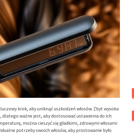
luczowy krok, aby uniknąć uszkodzeń włosów. Zbyt wysoka
dlatego ważne jest, aby dostosować ustawienia do ich
temperaturę, można cieszyć się gładkimi, zdrowymi włosami
widualne potrzeby swoich włosów, aby prostowanie było