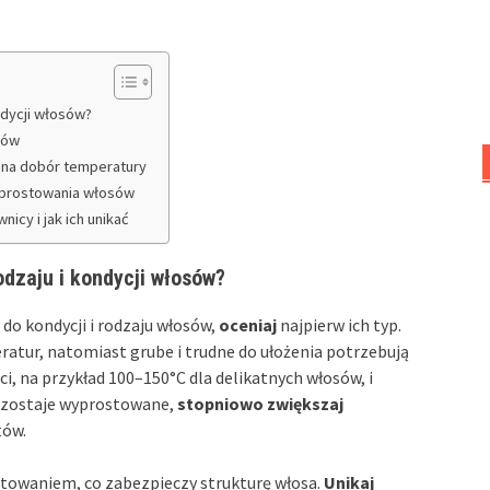
ndycji włosów?
sów
 na dobór temperatury
prostowania włosów
icy i jak ich unikać
dzaju i kondycji włosów?
o kondycji i rodzaju włosów,
oceniaj
najpierw ich typ.
ratur, natomiast grube i trudne do ułożenia potrzebują
ci, na przykład 100–150°C dla delikatnych włosów, i
 zostaje wyprostowane,
stopniowo zwiększaj
tów.
owaniem, co zabezpieczy strukturę włosa.
Unikaj