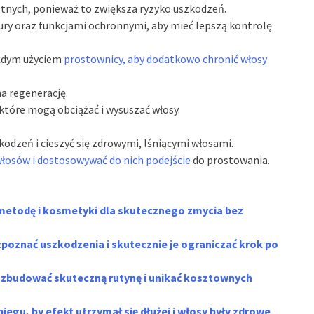
gotnych, ponieważ to zwiększa ryzyko uszkodzeń.
ury oraz funkcjami ochronnymi, aby mieć lepszą kontrolę
żdym użyciem
prostownicy, aby dodatkowo chronić włosy
na regenerację.
które mogą obciążać i wysuszać włosy.
odzeń i cieszyć się zdrowymi, lśniącymi włosami.
łosów i dostosowywać do nich podejście
do prostowania.
metodę i kosmetyki dla skutecznego zmycia bez
zpoznać uszkodzenia i skutecznie je ograniczać krok po
ak zbudować skuteczną rutynę i unikać kosztownych
iegu, by efekt utrzymał się dłużej i włosy były zdrowe