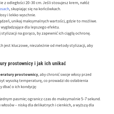
e z odległości 20-30 cm. Jeśli stosujesz krem, nałóż
osach
, skupiając się na końcówkach.
osy i lekko wyschnie.
ządzeń, unikaj maksymalnych wartości, gdzie to możliwe.
wygładzające dla lepszego efektu.
tylizacji na gorąco, by zapewnić ich ciągłą ochronę.
est kluczowe, niezależnie od metody stylizacji, aby
ry prostownicy i jak ich unikać
peratury prostownicy
, aby chronić swoje włosy przed
yt wysoką temperaturę, co prowadzi do osłabienia
 dbać o ich kondycję:
 jednym pasmie; ogranicz czas do maksymalnie 5-7 sekund.
łosów – niską dla delikatnych i cienkich, a wyższą dla