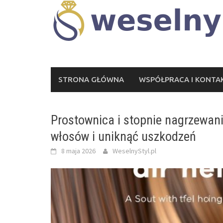
Skip
to
content
STRONA GŁÓWNA
WSPÓŁPRACA I KONTA
Prostownica i stopnie nagrzewani
włosów i uniknąć uszkodzeń
8 maja 2026
WeselnyStyl.pl