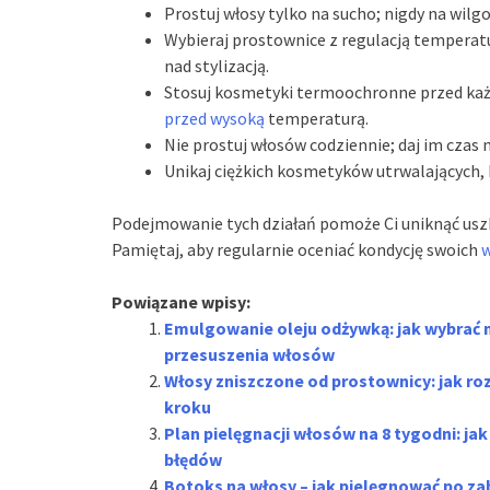
Prostuj włosy tylko na sucho; nigdy na wil
Wybieraj prostownice z regulacją temperat
nad stylizacją.
Stosuj kosmetyki termoochronne przed ka
przed wysoką
temperaturą.
Nie prostuj włosów codziennie; daj im czas 
Unikaj ciężkich kosmetyków utrwalających, 
Podejmowanie tych działań pomoże Ci uniknąć uszk
Pamiętaj, aby regularnie oceniać kondycję swoich
w
Powiązane wpisy:
Emulgowanie oleju odżywką: jak wybrać 
przesuszenia włosów
Włosy zniszczone od prostownicy: jak ro
kroku
Plan pielęgnacji włosów na 8 tygodni: j
błędów
Botoks na włosy – jak pielęgnować po zab