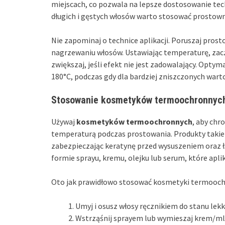
miejscach, co pozwala na lepsze dostosowanie tech
długich i gęstych włosów warto stosować prostownic
Nie zapominaj o technice aplikacji. Poruszaj pro
nagrzewaniu włosów. Ustawiając temperaturę, zacz
zwiększaj, jeśli efekt nie jest zadowalający. Opt
180°C, podczas gdy dla bardziej zniszczonych wart
Stosowanie kosmetyków termoochronnych
Używaj
kosmetyków termoochronnych
, aby ch
temperaturą podczas prostowania. Produkty takie
zabezpieczając keratynę przed wysuszeniem oraz ł
formie sprayu, kremu, olejku lub serum, które aplik
Oto jak prawidłowo stosować kosmetyki termooch
Umyj i osusz włosy ręcznikiem do stanu lek
Wstrząśnij sprayem lub wymieszaj krem/ml