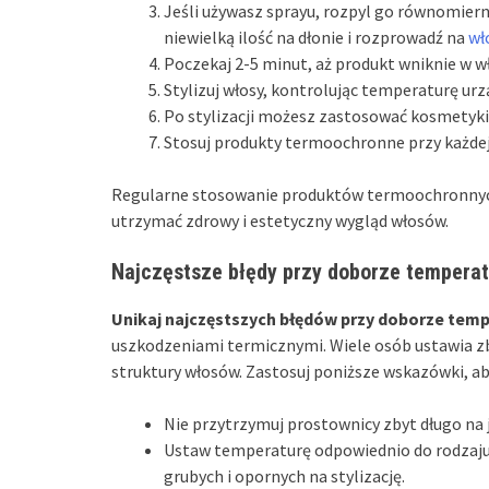
Jeśli używasz sprayu, rozpyl go równomierni
niewielką ilość na dłonie i rozprowadź na
wł
Poczekaj 2-5 minut, aż produkt wniknie w wł
Stylizuj włosy, kontrolując temperaturę ur
Po stylizacji możesz zastosować kosmetyki 
Stosuj produkty termoochronne przy każdej s
Regularne stosowanie produktów termoochronnych j
utrzymać zdrowy i estetyczny wygląd włosów.
Najczęstsze błędy przy doborze temperatu
Unikaj najczęstszych błędów przy doborze tem
uszkodzeniami termicznymi. Wiele osób ustawia zb
struktury włosów. Zastosuj poniższe wskazówki, aby
Nie przytrzymuj prostownicy zbyt długo na
Ustaw temperaturę odpowiednio do rodzaju w
grubych i opornych na stylizację.