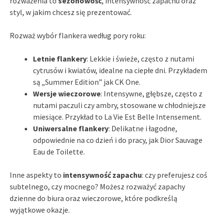
rozważenia to
sezonowość
, intensywność zapachu oraz
styl, w jakim chcesz się prezentować.
Rozważ wybór flankera według pory roku:
Letnie flankery
: Lekkie i świeże, często z nutami
cytrusów i kwiatów, idealne na ciepłe dni. Przykładem
są „Summer Edition” jak CK One.
Wersje wieczorowe
: Intensywne, głębsze, często z
nutami paczuli czy ambry, stosowane w chłodniejsze
miesiące. Przykład to La Vie Est Belle Intensement.
Uniwersalne flankery
: Delikatne i łagodne,
odpowiednie na co dzień i do pracy, jak Dior Sauvage
Eau de Toilette.
Inne aspekty to
intensywność zapachu
: czy preferujesz coś
subtelnego, czy mocnego? Możesz rozważyć zapachy
dzienne do biura oraz wieczorowe, które podkreślą
wyjątkowe okazje.