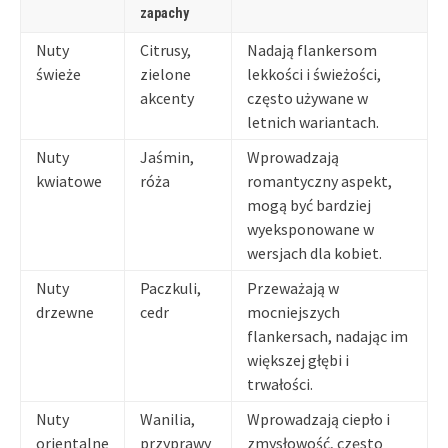
zapachy
Nuty
Citrusy,
Nadają flankersom
świeże
zielone
lekkości i świeżości,
akcenty
często używane w
letnich wariantach.
Nuty
Jaśmin,
Wprowadzają
kwiatowe
róża
romantyczny aspekt,
mogą być bardziej
wyeksponowane w
wersjach dla kobiet.
Nuty
Paczkuli,
Przeważają w
drzewne
cedr
mocniejszych
flankersach, nadając im
większej głębi i
trwałości.
Nuty
Wanilia,
Wprowadzają ciepło i
orientalne
przyprawy
zmysłowość, często