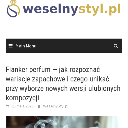
Skip
to
content
Main Menu
Flanker perfum — jak rozpoznać
wariacje zapachowe i czego unikać
przy wyborze nowych wersji ulubionych
kompozycji
25 maja 2026
WeselnyStyl.pl