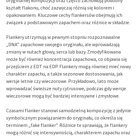
oryginalnej kompozycji oraz często zachowują podobny
kształt flakonu, choć zazwyczaj różnią się kolorem i
opakowaniem. Kluczowe cechy flankersów obejmują ich
związek z podstawowym zapachem oraz różnice w składzie.
Flankery utrzymują w pewnym stopniu rozpoznawalne
„DNA” zapachowe swojego oryginału, ale wprowadzają
zmiany w nutach głowy, serca lub bazy. Zmodyfikowana
może być również koncentracja zapachowa, co objawia się
przejściem z EDT na EDP. Flankery mogą również mieć nowy
charakter zapachu, a także sezonowe dostosowania, jak
wersje letnie czy wieczorowe. Przykładowo, lato może
wprowadzać świeższe nuty cytrusowe, podczas gdy wersje
wieczorowe mogą być bardziej intensywne i zmysłowe.
Czasami flanker stanowi samodzielną kompozycję z jedynie
symbolicznym powiązaniem do oryginału, co określa się
terminem „fake flanker”. Różnice te sprawiają, że flankery
mogą różnić się intensywnością, charakterem zapachu oraz