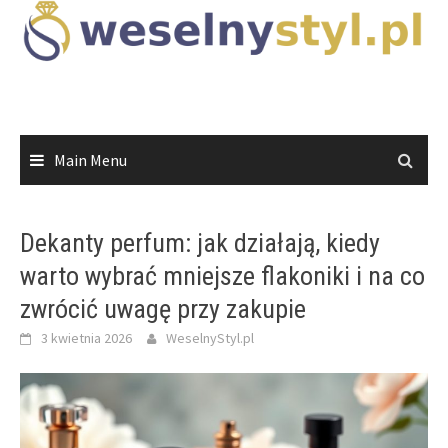
Skip
to
content
Main Menu
Dekanty perfum: jak działają, kiedy
warto wybrać mniejsze flakoniki i na co
zwrócić uwagę przy zakupie
3 kwietnia 2026
WeselnyStyl.pl