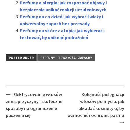
Perfumy a alergia: jak rozpoznać objawy i
bezpiecznie unikać reakcji uczuleniowych
Perfumy na co dzień: jak wybrać świeży i
uniwersalny zapach bez przesady
Perfumy na skórę z atopią: jak wybierać i
testować, by uniknąć podrażnień
POSTED UNDER
PERFUMY – TRWAŁOŚĆ I ZAPACHY
Post
Elektryzowanie włosów
Kolejność pielęgnacji
navigation
zimą: przyczyny i skuteczne
włosów po myciu: jak
sposoby na ograniczenie
układać kosmetyki, by
puszenia się
wzmocnić i ochronić pasma